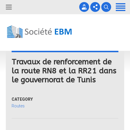
Accueil
Nos Filiales
Nos Projets
(+216) 71 695 550 - (+216) 71 695 560
EBM Recrute !
Contact
contact@ebm.com.tn
Travaux de renforcement de
la route RN8 et la RR21 dans
le gouvernorat de Tunis
CATEGORY
Routes